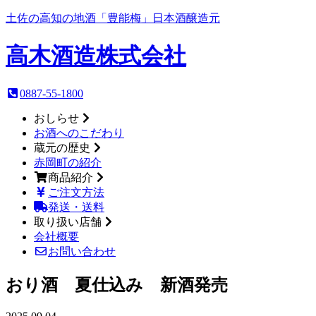
土佐の高知の地酒「豊能梅」日本酒醸造元
高木酒造
株式会社
0887-55-1800
おしらせ
お酒へのこだわり
蔵元の歴史
赤岡町の紹介
商品紹介
ご注文方法
発送・送料
取り扱い店舗
会社概要
お問い合わせ
おり酒 夏仕込み 新酒発売