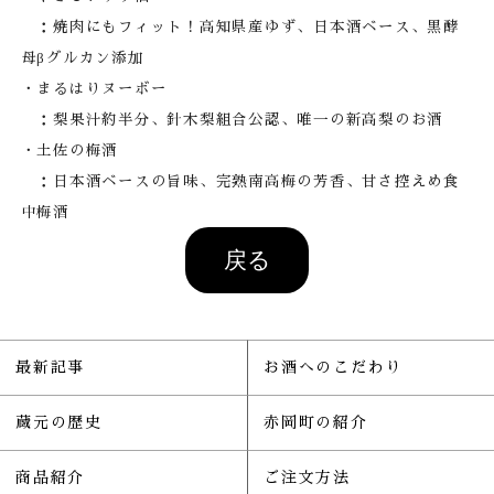
：焼肉にもフィット！高知県産ゆず、日本酒ベース、黒酵
母βグルカン添加
・まるはりヌーボー
：梨果汁約半分、針木梨組合公認、唯一の新高梨のお酒
・土佐の梅酒
：日本酒ベースの旨味、完熟南高梅の芳香、甘さ控えめ食
中梅酒
最新記事
お酒へのこだわり
蔵元の歴史
赤岡町の紹介
商品紹介
ご注文方法