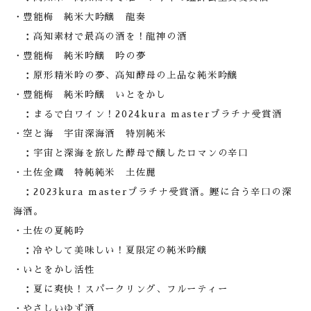
・豊能梅 純米大吟醸 龍奏
：高知素材で最高の酒を！龍神の酒
・豊能梅 純米吟醸 吟の夢
：
原形精米
吟の夢、高知酵母の上品な純米吟醸
・豊能梅 純米吟醸
いとをかし
：まるで白ワイン！2024kura masterプラチナ受賞酒
・空と海 宇宙深海酒 特別純米
：宇宙と深海を旅した酵母で醸したロマンの辛口
・土佐金蔵 特純純米 土佐麗
：2023
kura masterプラチナ受賞酒。鰹に合う辛口の深
海酒。
・
土佐の夏純吟
：冷やして美味しい！夏限定の純米吟醸
・いとをかし活性
：夏に爽快！スパークリング、フルーティー
・やさしいゆず酒